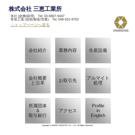
株式会社 三恵工業所
本社 (総務/経理) Tel: 03-6807-9447
草加工場 (技術/製造/営業) Tel: 048-931-8703
△トップページへ戻る
会社紹介
業務内容
生産設備
会社概要
アルマイト
お取引先
と沿革
処理
所属団体
Profile
＆
アクセス
in
取引銀行
English
Copyright © SANKEI INDUSTRY CO., LTD. All Rights Reserved.